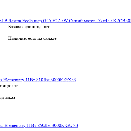
Лампа Ecola шар G45 E27 5W Синий матов. 77x45 / K7CB5
Базовая единица: шт
Наличие:
есть на складе
s Elementary 11Вт 810Лм 3000К GX53
иница: шт
од заказ
ss Elementary 11Вт 850Лм 3000К GU5.3