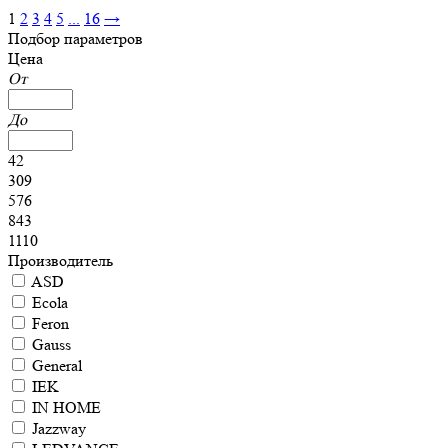
1
2
3
4
5
...
16
→
Подбор параметров
Цена
От
До
42
309
576
843
1110
Производитель
ASD
Ecola
Feron
Gauss
General
IEK
IN HOME
Jazzway