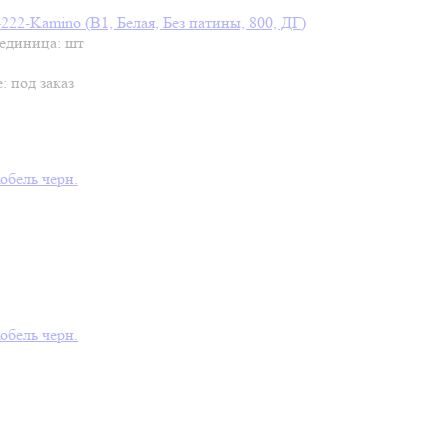
222-Kamino (В1, Белая, Без патины, 800, ДГ)
 единица: шт
е:
под заказ
обель черн.
обель черн.