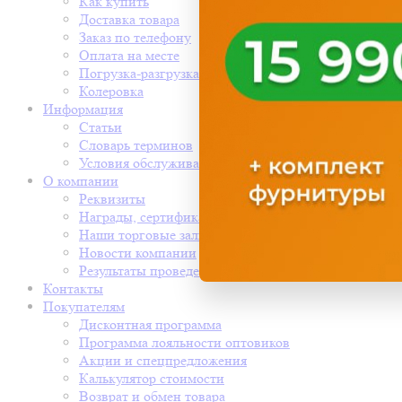
Как купить
Доставка товара
Заказ по телефону
Оплата на месте
Погрузка-разгрузка
Колеровка
Информация
Статьи
Словарь терминов
Условия обслуживания
О компании
Реквизиты
Награды, сертификаты
Наши торговые залы
Новости компании
Результаты проведения СОУТ
Контакты
Покупателям
Дисконтная программа
Программа лояльности оптовиков
Акции и спецпредложения
Калькулятор стоимости
Возврат и обмен товара