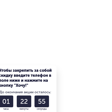
Чтобы закрепить за собой
скидку введите телефон в
поле ниже и нажмите на
кнопку "Хочу!"
До окончания акции осталось:
01
22
55
часы
минуты
секунды