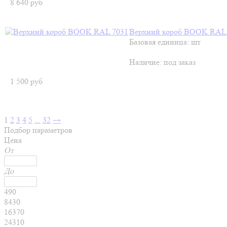
8 640
руб
Верхний короб BOOK RAL
Базовая единица: шт
Наличие:
под заказ
1 500
руб
1
2
3
4
5
...
32
→
Подбор параметров
Цена
От
До
490
8430
16370
24310