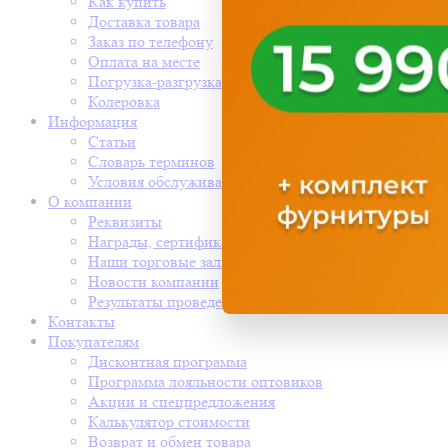
Как купить
Доставка товара
Заказ по телефону
Оплата на месте
Погрузка-разгрузка
Колеровка
Информация
Статьи
Словарь терминов
Условия обслуживания
О компании
Реквизиты
Награды, сертификаты
Наши торговые залы
Новости компании
Результаты проведения СОУТ
Контакты
Покупателям
Дисконтная программа
Программа лояльности оптовиков
Акции и спецпредложения
Калькулятор стоимости
Возврат и обмен товара