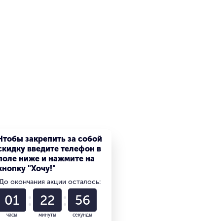
Чтобы закрепить за собой
скидку введите телефон в
поле ниже и нажмите на
кнопку "Хочу!"
До окончания акции осталось:
01
22
55
часы
минуты
секунды