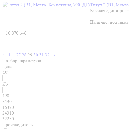
Титул 2 (В1, Мокко
Базовая единица: ш
Наличие:
под заказ
10 870
руб
←
1
...
27
28
29
30
31
32
→
Подбор параметров
Цена
От
До
490
8430
16370
24310
32250
Производитель