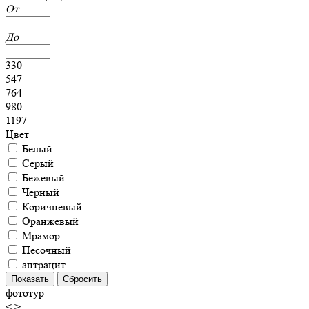
От
До
330
547
764
980
1197
Цвет
Белый
Серый
Бежевый
Черный
Коричневый
Оранжевый
Мрамор
Песочный
антрацит
фототур
<
>