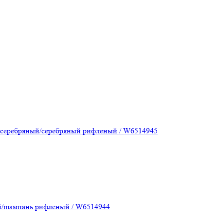
 серебряный/серебряный рифленый / W6514945
й/шампань рифленый / W6514944