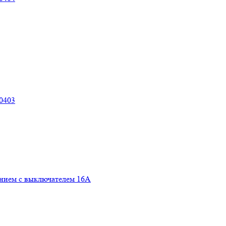
00403
ением с выключателем 16А