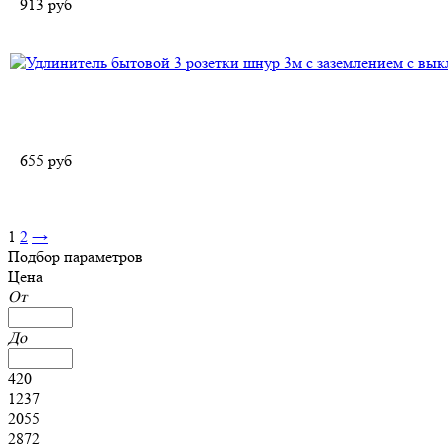
913
руб
655
руб
1
2
→
Подбор параметров
Цена
От
До
420
1237
2055
2872