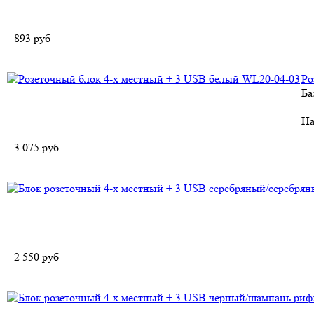
893
руб
Ро
Ба
На
3 075
руб
2 550
руб