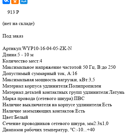
913
Р
(нет на складе)
Под заказ
Артикул:WYP10-16-04-05-ZK-N
Длина:5 - 10 м
Количество мест:4
Максимальное напряжение частотой 50 Гц, В:до 250
Допустимый суммарный ток, А:16
Максимальная мощность нагрузки, кВт:3,5
Материал корпуса удлинителя:Полипропилен
Материал деталей контактных групп удлинителя:Латунь
Марка провода (сетевого шнура):ПВС
Наличие выключателя на корпусе удлинителя:Есть
Наличие заземляющих контактов:Есть
Цвет:Белый
Сечение проводников сетевого шнура, мм2:3х1,0
Диапазон рабочих температур, °С:-10...+40