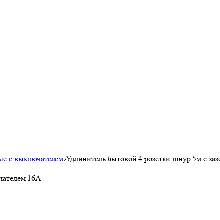
ые с выключателем
›
Удлинитель бытовой 4 розетки шнур 5м с за
ючателем 16А