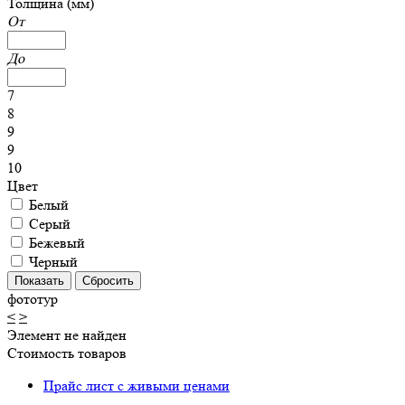
Толщина (мм)
От
До
7
8
9
9
10
Цвет
Белый
Серый
Бежевый
Черный
фототур
<
>
Элемент не найден
Стоимость товаров
Прайс лист с живыми ценами