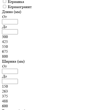
Керамика
Керамогранит
Длина (мм)
От
До
300
425
550
675
800
Ширина (мм)
От
До
150
263
375
488
600