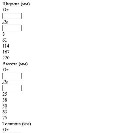
Ширина (мм)
От
До
8
61
114
167
220
Высота (мм)
От
До
25
38
50
63
75
Толщина (мм)
От