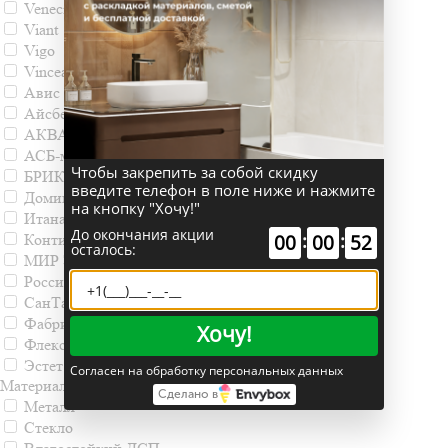
Veneciana
Viant
Vigo
Vincea
Авис
Айсберг
АКВАТОН
АСБ-мебель
Чтобы закрепить за собой скидку
БРИКЛАЕР
введите телефон в поле ниже и нажмите
Домино
на кнопку "Хочу!"
Итана
До окончания акции
:
:
Континент
00
00
52
осталось:
МИР ЗЕРКАЛ
Россия
СанТа
Фабрика Фламенко
Хочу!
Флекси-север
Эстет
Согласен на обработку персональных данных
Материал
Сделано в
Металл
Стекло