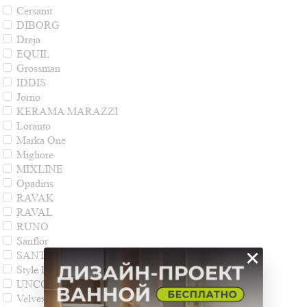
Cersanit
DIBORG
Dreja
EQUIL
Grossman
IDDIS
Jorno
KERAMA MARAZZI
Loranto
Marka One
Migliore
MIXLINE
Opadiris
RAVAK
RAVAL
RUNO
Sanflor
×
SANTREK HOME
Style Line
UNCORIA
Velvex