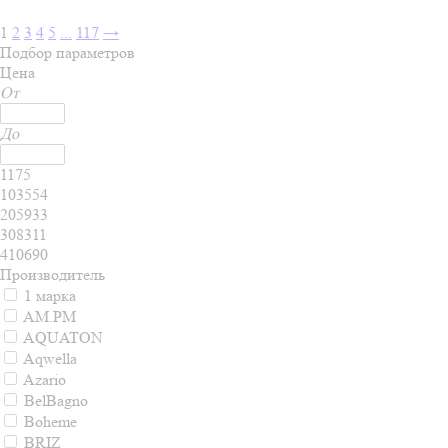
1
2
3
4
5
...
117
→
Подбор параметров
Цена
От
До
1175
103554
205933
308311
410690
Производитель
1 марка
AM.PM
AQUATON
Aqwella
Azario
BelBagno
Boheme
BRIZ