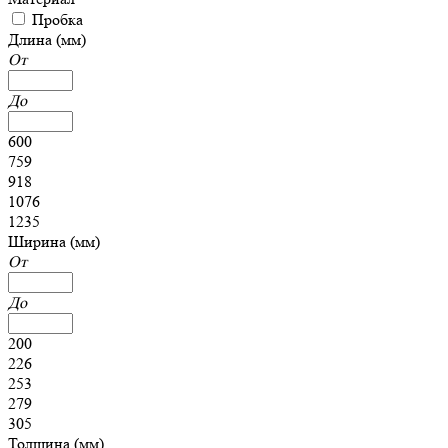
Пробка
Длина (мм)
От
До
600
759
918
1076
1235
Ширина (мм)
От
До
200
226
253
279
305
Толщина (мм)