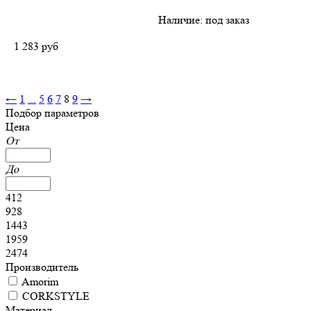
Наличие:
под заказ
1 283
руб
←
1
...
5
6
7
8
9
→
Подбор параметров
Цена
От
До
412
928
1443
1959
2474
Производитель
Amorim
CORKSTYLE
Материал