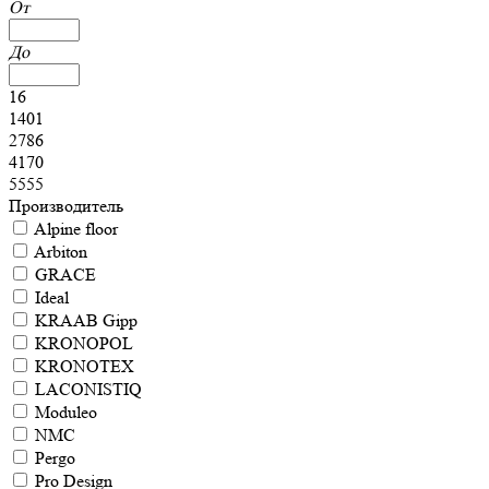
От
До
16
1401
2786
4170
5555
Производитель
Alpine floor
Arbiton
GRACE
Ideal
KRAAB Gipp
KRONOPOL
KRONOTEX
LACONISTIQ
Moduleo
NMC
Pergo
Pro Design