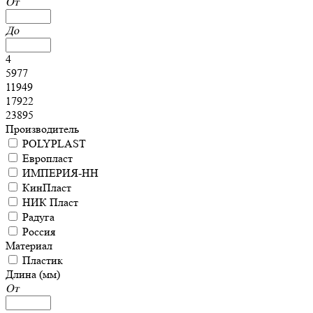
От
До
4
5977
11949
17922
23895
Производитель
POLYPLAST
Европласт
ИМПЕРИЯ-НН
КинПласт
НИК Пласт
Радуга
Россия
Материал
Пластик
Длина (мм)
От