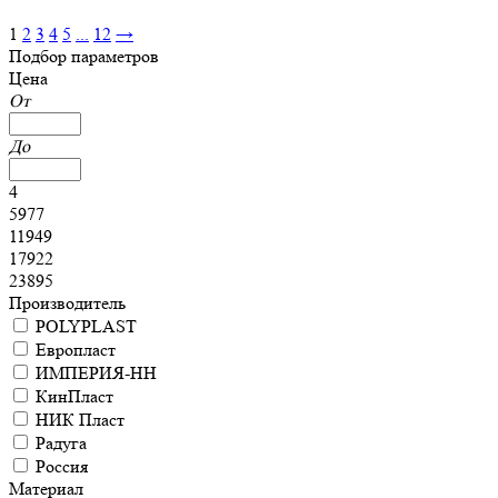
1
2
3
4
5
...
12
→
Подбор параметров
Цена
От
До
4
5977
11949
17922
23895
Производитель
POLYPLAST
Европласт
ИМПЕРИЯ-НН
КинПласт
НИК Пласт
Радуга
Россия
Материал