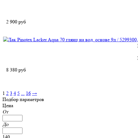
2 900
руб
8 380
руб
1
2
3
4
5
...
16
→
Подбор параметров
Цена
От
До
140