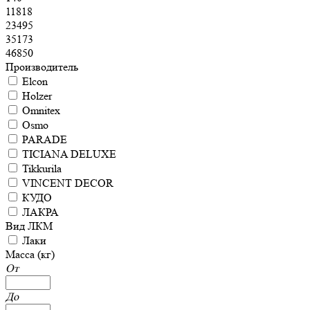
11818
23495
35173
46850
Производитель
Elcon
Holzer
Omnitex
Osmo
PARADE
TICIANA DELUXE
Tikkurila
VINCENT DECOR
КУДО
ЛАКРА
Вид ЛКМ
Лаки
Масса (кг)
От
До