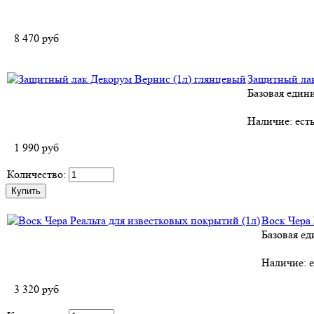
8 470
руб
Защитный лак
Базовая един
Наличие:
ест
1 990
руб
Количество:
Воск Чера 
Базовая ед
Наличие:
е
3 320
руб