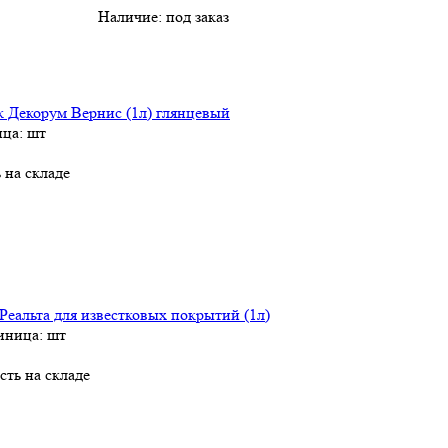
Наличие:
под заказ
 Декорум Вернис (1л) глянцевый
ица: шт
ь на складе
Реальта для известковых покрытий (1л)
иница: шт
сть на складе