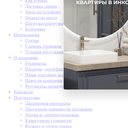
Как купить
Доставка товара
Заказ по телефону
Оплата на месте
Погрузка-разгрузка
Колеровка
Информация
Статьи
Словарь терминов
Условия обслуживания
О компании
Реквизиты
Награды, сертификаты
Наши торговые залы
Новости компании
Результаты проведения СОУТ
Контакты
Покупателям
Дисконтная программа
Программа лояльности оптовиков
Акции и спецпредложения
Калькулятор стоимости
Возврат и обмен товара