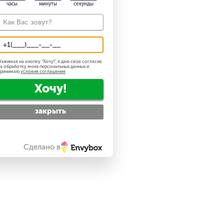
часы
минуты
секунды
ажимая на кнопку "
Хочу!
", я даю свое согласие
а обработку моих персональных данных и
принимаю
условия соглашения
Хочу!
закрыть
Сделано в