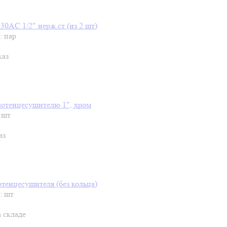
0AC 1/2" нерж.ст (из 2 шт)
: пар
каз
лотенцесушителю 1", хром
 шт
аз
тенцесушителя (без кольца)
: шт
а складе