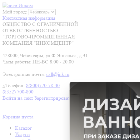
Мой город:
Контактная информация
ОБЩЕСТВО С ОГРАНИЧЕННОЙ
ОТВЕТСТВЕННОСТЬЮ
"ТОРГОВО-ПРОМЫШЛЕННАЯ
КОМПАНИЯ "ИНКОМЦЕНТР"
428000, Чебоксары, ул.Ф.Энгельса, д.31
Часы работы: ПН-ВС 8.00 - 20.00
Электронная почта:
call@ink.ru
×
Телефон:
8(800)770-78-40
(8352) 700-800
Войти на сайт
Зарегистрироваться
Корзина пуста
Каталог
Услуги