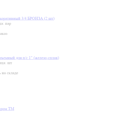
коративный 3/4 БРОНЗА (2 шт)
ца: пар
заказ
зъемный для п/с 1" (железо-сплав)
ица: шт
ь на складе
 хром ТМ