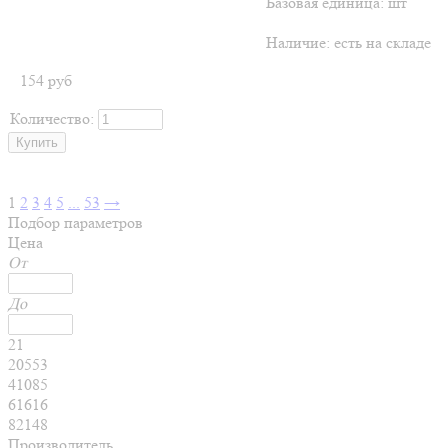
Базовая единица: шт
Наличие:
есть на складе
154
руб
Количество:
1
2
3
4
5
...
53
→
Подбор параметров
Цена
От
До
21
20553
41085
61616
82148
Производитель