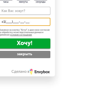
часы
минуты
секунды
ажимая на кнопку "
Хочу!
", я даю свое согласие
а обработку моих персональных данных и
принимаю
условия соглашения
Хочу!
закрыть
Сделано в