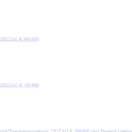
 ZIGZAG R 400/800
 ZIGZAG R 500/600
Полотенцесушитель ZIGZAG R 500/600 цвет Черный глянц