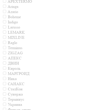
APEXTERMO
Aringa
Azario
Boheme
Indigo
Larusso
LEMARK
MIXLINE
Raglo
Terminus
ZIGZAG
АПЕКС
ДВИН
Кироль
МАРГРОИД
Ника
САНАКС
СталКон
Сунержа
Терминус
Украина
Флекси-север