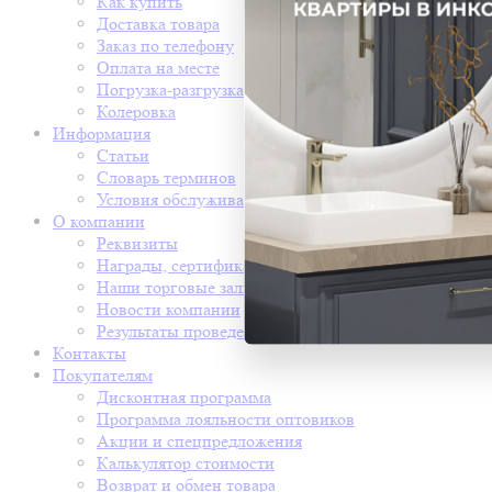
Как купить
Доставка товара
Заказ по телефону
Оплата на месте
Погрузка-разгрузка
Колеровка
Информация
Статьи
Словарь терминов
Условия обслуживания
О компании
Реквизиты
Награды, сертификаты
Наши торговые залы
Новости компании
Результаты проведения СОУТ
Контакты
Покупателям
Дисконтная программа
Программа лояльности оптовиков
Акции и спецпредложения
Калькулятор стоимости
Возврат и обмен товара