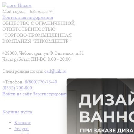
Мой город:
Контактная информация
ОБЩЕСТВО С ОГРАНИЧЕННОЙ
ОТВЕТСТВЕННОСТЬЮ
"ТОРГОВО-ПРОМЫШЛЕННАЯ
КОМПАНИЯ "ИНКОМЦЕНТР"
428000, Чебоксары, ул.Ф.Энгельса, д.31
Часы работы: ПН-ВС 8.00 - 20.00
Электронная почта:
call@ink.ru
×
Телефон:
8(800)770-78-40
(8352) 700-800
Войти на сайт
Зарегистрироваться
Корзина пуста
Каталог
Услуги