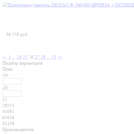
36 558
руб
←
1
...
24
25
26
27
28
...
53
→
Подбор параметров
Цена
От
До
21
20553
41085
61616
82148
Производитель