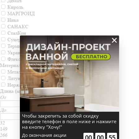
ДВИН
Кироль
МАРГРОИД
Ника
САНАКС
СталКон
×
Сунержа
Терминус
Украина
Флекси-север
Материал
Металл
Латунь
Нержавеющая сталь
Длина (мм)
От
До
Чтобы закрепить за собой скидку
введите телефон в поле ниже и нажмите
32
на кнопку "Хочу!"
149
До окончания акции
266
:
:
00
00
54