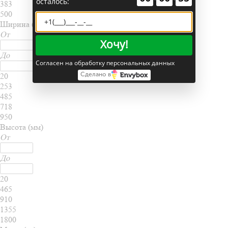
осталось:
383
500
Ширина (мм)
От
Хочу!
До
Согласен на обработку персональных данных
Сделано в
20
253
485
718
950
Высота (мм)
От
До
20
465
910
1355
1800