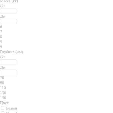
Масса (кг)
От
До
6
7
8
9
9
Глубина (мм)
От
До
70
90
110
130
150
Цвет
Белый