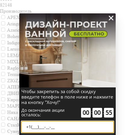
82148
Производитель
×
APEXTERMO
Aringa
Azario
Boheme
Indigo
Larusso
LEMARK
MIXLINE
Raglo
Terminus
ZIGZAG
АПЕКС
Чтобы закрепить за собой скидку
ДВИН
введите телефон в поле ниже и нажмите
Кироль
на кнопку "Хочу!"
МАРГРОИД
До окончания акции
:
:
00
00
54
Ника
осталось:
САНАКС
СталКон
Сунержа