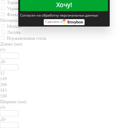
Терминус
Хочу!
Украина
Флекси-север
Согласен на обработку персональных данных
Материал
Сделано в
Металл
Латунь
Нержавеющая сталь
Длина (мм)
От
До
32
149
266
383
500
Ширина (мм)
От
До