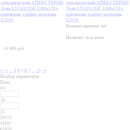
электрический АПЕКСТЕРМО
Луна LN10112GF 1100x120 с
крючками, графит металлик
(LN10
Базовая единица: шт
Наличие:
под заказ
14 900
руб
←
1
...
3
4
5
6
7
...
53
→
Подбор параметров
Цена
От
До
21
20553
41085
61616