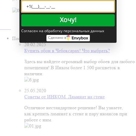
Хочу!
Согласен на обработку персональных данных
Последние статьи
Сделано в
20.02.2025
Купить обои в Чебоксарах! Что выбрать?
Здесь вы найдете огромный выбор обоев для любого
помещения! В Инком более 1 500 расцветок в
наличии.
25.05.2020
Советы от ИНКОМ. Ламинат на стене
Отличное нестандартное решение! Вы узнаете,
как крепить ламинат к стене и пару нюансов при
работе с ним.