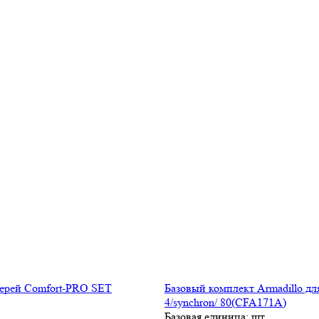
Базовый комплект Armadillo д
4/synchron/ 80(CFA171A)
Базовая единица: шт