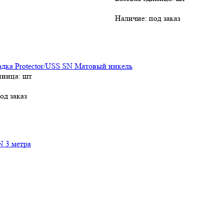
Наличие:
под заказ
дка Protector/USS SN Матовый никель
иница: шт
од заказ
 3 метра