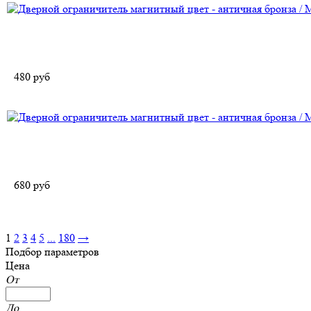
480
руб
680
руб
1
2
3
4
5
...
180
→
Подбор параметров
Цена
От
До