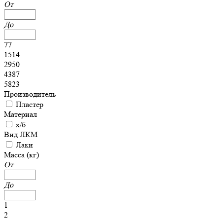
От
До
77
1514
2950
4387
5823
Производитель
Пластер
Материал
х/б
Вид ЛКМ
Лаки
Масса (кг)
От
До
1
2