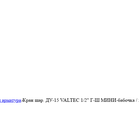
 арматура
›
Кран шар. ДУ-15 VALTEC 1/2" Г-Ш МИНИ-бабочка / 