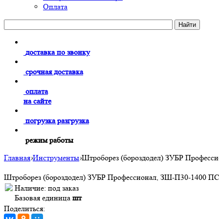
Оплата
доставка по звонку
срочная доставка
оплата
на сайте
погрузка разгрузка
режим работы
Главная
›
Инструменты
›
Штроборез (бороздодел) ЗУБР Профессио
Штроборез (бороздодел) ЗУБР Профессионал, ЗШ-П30-1400 ПСТ,
Наличие:
под заказ
Базовая единица
шт
Поделиться: