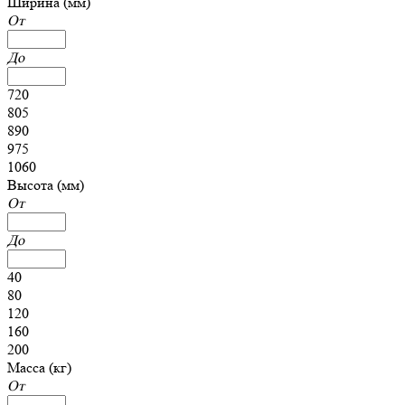
Ширина (мм)
От
До
720
805
890
975
1060
Высота (мм)
От
До
40
80
120
160
200
Масса (кг)
От