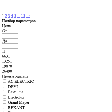
1
2
3
4
5
...
15
→
Подбор параметров
Цена
От
До
11
6631
13251
19870
26490
Производитель
AC ELECTRIC
DEVI
Eastclima
Electrolux
Grand Meyer
REXANT