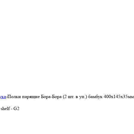
ука
›
Полки парящие Бора-Бора (2 шт. в уп.) бамбук 400x145x35мм*
shelf - G2