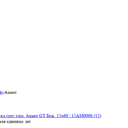
le
›
Amare
ка грес глаз. Amare GT Беж. 15х60 / 15AM0006 (15)
вая единица: шт