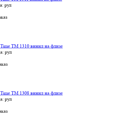
а: рул
аказ
 Time TM 1310 винил на флизе
а: рул
аказ
 Time TM 1308 винил на флизе
а: рул
аказ