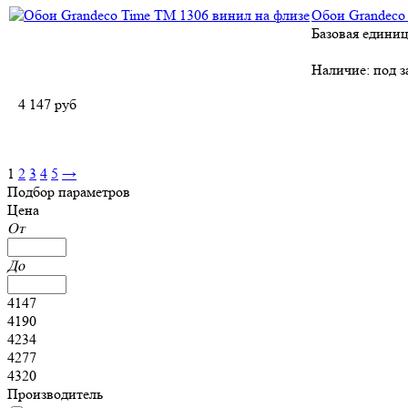
Обои Grandeco
Базовая единиц
Наличие:
под з
4 147
руб
1
2
3
4
5
→
Подбор параметров
Цена
От
До
4147
4190
4234
4277
4320
Производитель