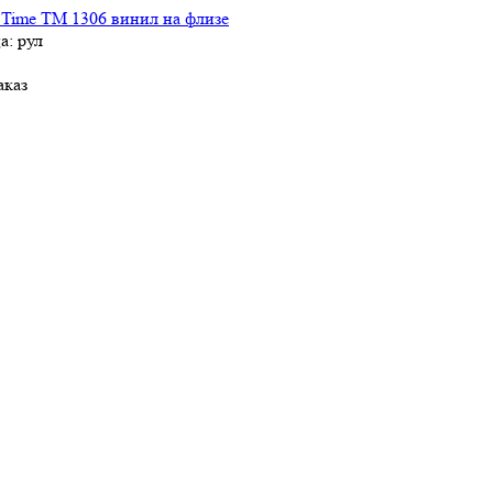
 Time TM 1306 винил на флизе
а: рул
аказ