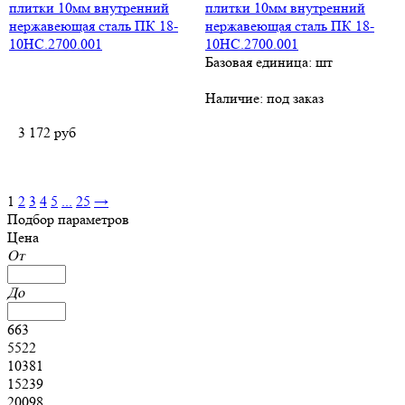
плитки 10мм внутренний
нержавеющая сталь ПК 18-
10НС.2700.001
Базовая единица: шт
Наличие:
под заказ
3 172
руб
1
2
3
4
5
...
25
→
Подбор параметров
Цена
От
До
663
5522
10381
15239
20098