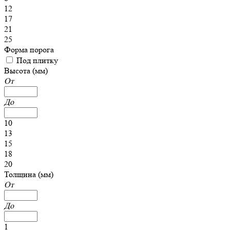
12
17
21
25
Форма порога
Под плитку
Высота (мм)
От
До
10
13
15
18
20
Толщина (мм)
От
До
1