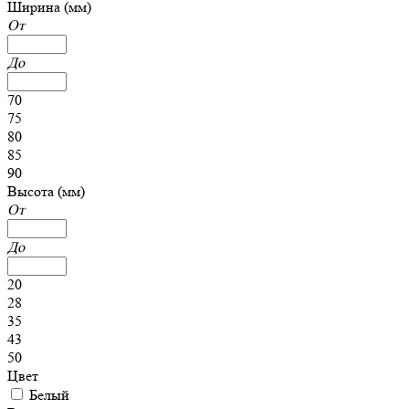
Ширина (мм)
От
До
70
75
80
85
90
Высота (мм)
От
До
20
28
35
43
50
Цвет
Белый