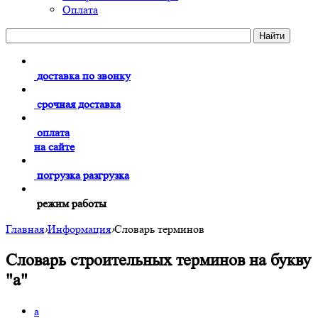
Оплата
доставка по звонку
срочная доставка
оплата
на сайте
погрузка разгрузка
режим работы
Главная
›
Информация
›
Словарь терминов
Словарь строительных терминов на букву
"а"
а