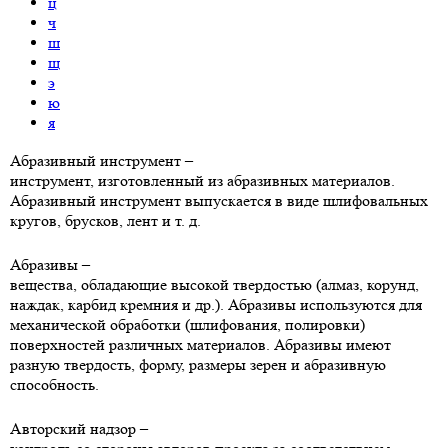
ц
ч
ш
щ
э
ю
я
Абразивный инструмент
–
инструмент, изготовленный из абразивных материалов.
Абразивный инструмент выпускается в виде шлифовальных
кругов, брусков, лент и т. д.
Абразивы
–
вещества, обладающие высокой твердостью (алмаз, корунд,
наждак, карбид кремния и др.). Абразивы используются для
механической обработки (шлифования, полировки)
поверхностей различных материалов. Абразивы имеют
разную твердость, форму, размеры зерен и абразивную
способность.
Авторский надзор
–