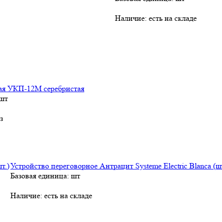
Наличие:
есть на складе
ая УКП-12М серебристая
 шт
з
Устройство переговорное Антрацит Systeme Electric Blanca (шт
Базовая единица: шт
Наличие:
есть на складе