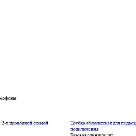
мофоны
Трубка абонентская для подъе
подключения
Базовая единица: шт