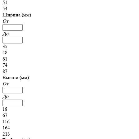
51
54
Ширина (мм)
От
До
35
48
61
74
87
Высота (мм)
От
До
18
67
116
164
213