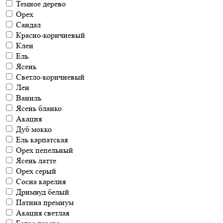
Темное дерево
Орех
Сандал
Красно-коричневый
Клен
Ель
Ясень
Светло-коричневый
Лен
Ваниль
Ясень бланко
Акация
Дуб мокко
Ель карпатская
Орех пепельный
Ясень латте
Орех серый
Сосна карелия
Дримвуд белый
Патина премиум
Акация светлая