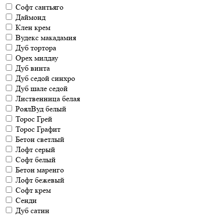
Софт сантьяго
Даймонд
Клен крем
Вудекс макадамия
Дуб тортора
Орех милдау
Дуб винта
Дуб седой синхро
Дуб шале седой
Лиственница белая
РоялВуд белый
Торос Грей
Торос Графит
Бетон светлый
Лофт серый
Софт белый
Бетон маренго
Лофт бежевый
Софт крем
Сенди
Дуб сатин