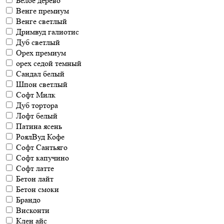
Белое дерево
Венге премиум
Венге светлый
Дримвуд галиотис
Дуб светлый
Орех премиум
орех седой темный
Сандал белый
Шпон светлый
Софт Милк
Дуб тортора
Лофт белый
Патина ясень
РоялВуд Кофе
Софт Сантьяго
Софт капучино
Софт латте
Бетон лайт
Бетон смоки
Брандо
Висконти
Клен айс