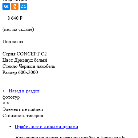
8 640
Р
(нет на складе)
Под заказ
Серия CONCEPT C2
Цвет Дримвуд белый
Стекло Черный лакобель
Размер 600х2000
←
Назад в раздел
фототур
<
>
Элемент не найден
Стоимость товаров
Прайс лист с живыми ценами
Желающие получить рассылку прайса в формате xls,