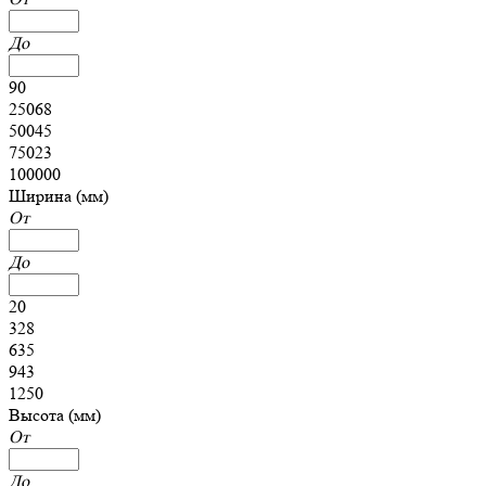
До
90
25068
50045
75023
100000
Ширина (мм)
От
До
20
328
635
943
1250
Высота (мм)
От
До