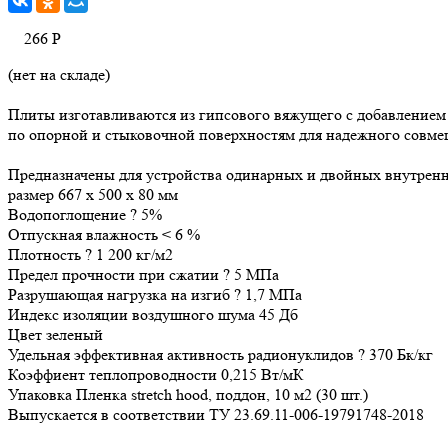
266
Р
(нет на складе)
Плиты изготавливаются из гипсового вяжущего с добавление
по опорной и стыковочной поверхностям для надежного совме
Предназначены для устройства одинарных и двойных внутренн
размер 667 х 500 х 80 мм
Водопоглощение ? 5%
Отпускная влажность < 6 %
Плотность ? 1 200 кг/м2
Предел прочности при сжатии ? 5 МПа
Разрушающая нагрузка на изгиб ? 1,7 МПа
Индекс изоляции воздушного шума 45 Дб
Цвет зеленый
Удельная эффективная активность радионуклидов ? 370 Бк/кг
Коэффиент теплопроводности 0,215 Вт/мК
Упаковка Пленка stretch hood, поддон, 10 м2 (30 шт.)
Выпускается в соответствии ТУ 23.69.11-006-19791748-2018