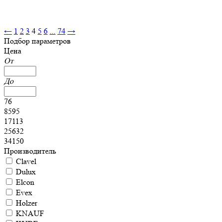
←
1
2
3
4
5
6
...
74
→
Подбор параметров
Цена
От
До
76
8595
17113
25632
34150
Производитель
Clavel
Dulux
Elcon
Evex
Holzer
KNAUF