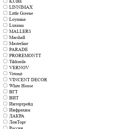
KUBE
LINNIMAX
Little Greene
Loymina
Luxium
MALLERS
Marshall
Masterline
PARADE
PROREMONTT
Tikkurila
VERNOV
Vetonit
VINCENT DECOR
White House
ВГТ
ВИТ
Интертрейд
Инфрахим
ЛАКРА
ЛенТорг
Россия