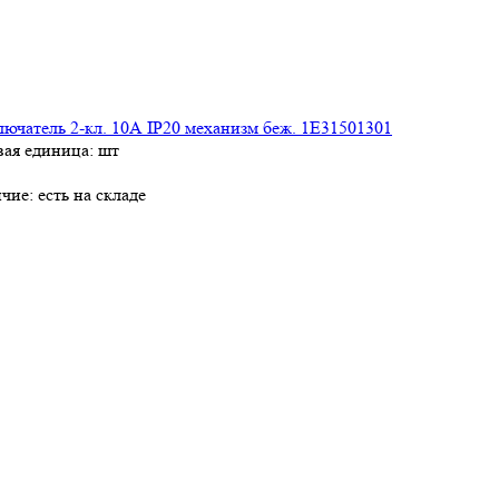
ючатель 2-кл. 10А IP20 механизм беж. 1E31501301
вая единица: шт
чие:
есть на складе