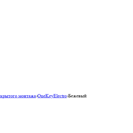
скрытого монтажа
›
OneKeyElectro
›
Бежевый