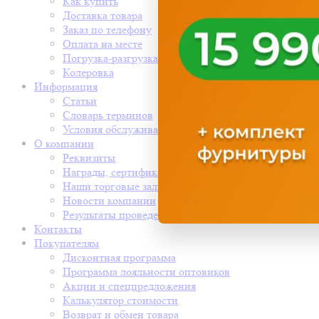
Как купить
Доставка товара
Заказ по телефону
Оплата на месте
Погрузка-разгрузка
Колеровка
Информация
Статьи
Словарь терминов
Условия обслуживания
О компании
Реквизиты
Награды, сертификаты
Наши торговые залы
Новости компании
Результаты проведения СОУТ
Контакты
Покупателям
Дисконтная программа
Программа лояльности оптовиков
Акции и спецпредложения
Калькулятор стоимости
Возврат и обмен товара