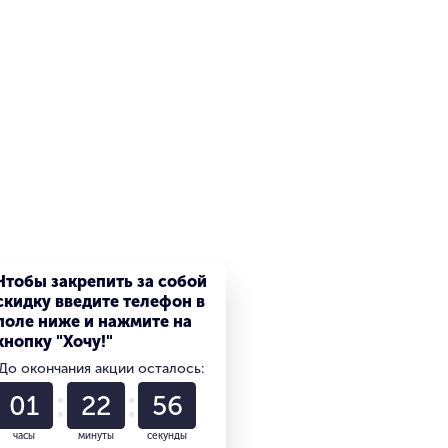
Чтобы закрепить за собой
скидку введите телефон в
поле ниже и нажмите на
кнопку "Хочу!"
До окончания акции осталось:
01
22
55
часы
минуты
секунды