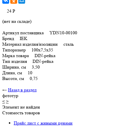
24
Р
(нет на складе)
Артикул поставщика YDN10-00100
Бренд IEK
Материал изделия/изоляции сталь
Типоразмер 100х7,5х35
Марка товара DIN-рейка
Тип изделия DIN-рейка
Ширина, см 3,50
Длина, см 10
Высота, см 0,75
←
Назад в раздел
фототур
<
>
Элемент не найден
Стоимость товаров
Прайс лист с живыми ценами