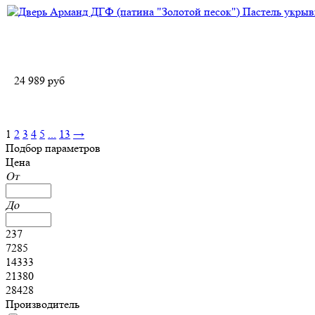
24 989
руб
1
2
3
4
5
...
13
→
Подбор параметров
Цена
От
До
237
7285
14333
21380
28428
Производитель