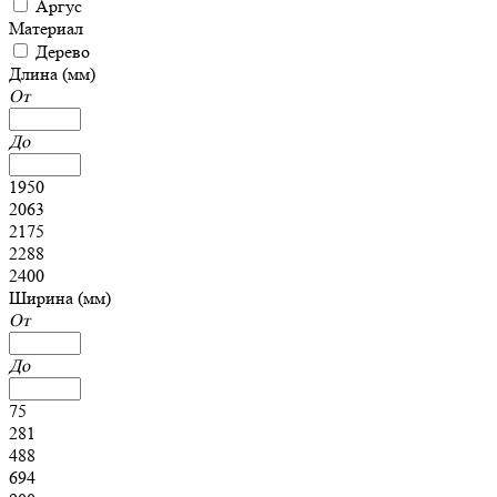
Аргус
Материал
Дерево
Длина (мм)
От
До
1950
2063
2175
2288
2400
Ширина (мм)
От
До
75
281
488
694