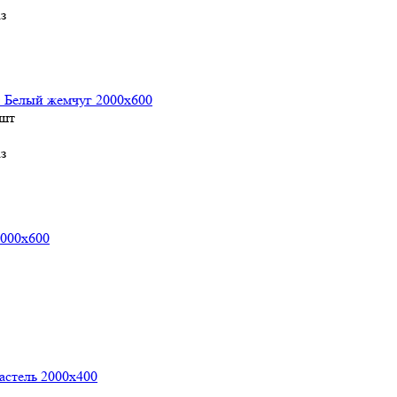
з
 Белый жемчуг 2000х600
 шт
з
2000х600
астель 2000х400