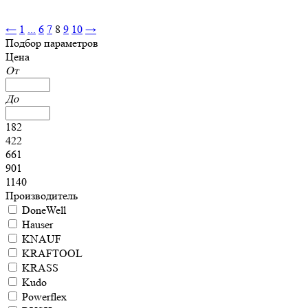
←
1
...
6
7
8
9
10
→
Подбор параметров
Цена
От
До
182
422
661
901
1140
Производитель
DoneWell
Hauser
KNAUF
KRAFTOOL
KRASS
Kudo
Powerflex