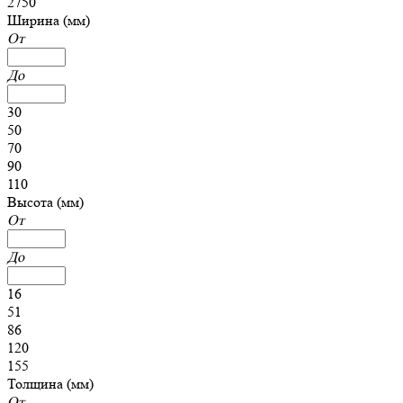
2750
Ширина (мм)
От
До
30
50
70
90
110
Высота (мм)
От
До
16
51
86
120
155
Толщина (мм)
От