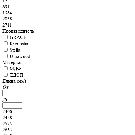
17
691
1364
2038
2711
Производитель
GRACE
Kronostar
Stella
Ultrawood
Материал
МДФ
ЛДСП
Длина (мм)
От
До
2400
2488
2575
2663