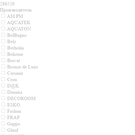
286520
Производитель
AM.PM
AQUATEK
AQUATON
BelBagno
Belz
Berholm
Boheme
Bravat
Bronze de Luxe
Cersanit
Cron
D@K
Damixa
DECOROOM
ESKO
Fashun
FRAP
Gappo
Glauf