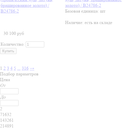
золото) / B24786-2
Базовая единица: шт
Наличие:
есть на складе
30 100
руб
Количество:
1
2
3
4
5
...
316
→
Подбор параметров
Цена
От
До
2
71632
143261
214891