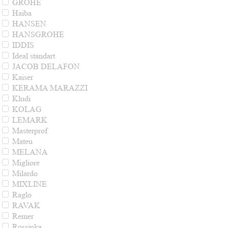
GROHE
Haiba
HANSEN
HANSGROHE
IDDIS
Ideal standart
JACOB DELAFON
Kaiser
KERAMA MARAZZI
Kludi
KOLAG
LEMARK
Masterprof
Mateu
MELANA
Migliore
Milardo
MIXLINE
Raglo
RAVAK
Remer
Rossinka