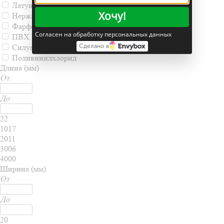
Латунь
Хочу!
Нержавеющая сталь
Фарфор
Согласен на обработку персональных данных
ПВХ
Сделано в
Силумин
Поливинилхлорид
Длина (мм)
От
До
22
1017
2011
3006
4000
Ширина (мм)
От
До
20