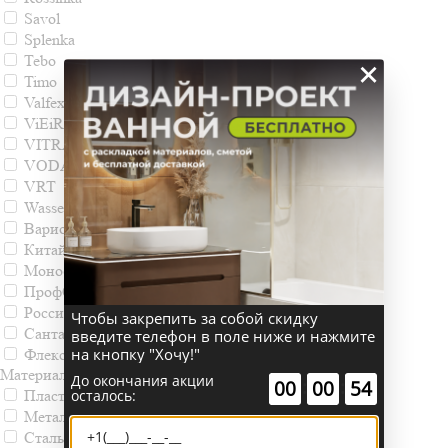
Savol
Splenka
Tebo
×
Timo
Valfex
ViEiR
VITRA
VODA
VRT
WasserKRAFT
Варион
Китай
Монофлекс-Stot
ПрофСан
Россия
Чтобы закрепить за собой скидку
Сантаком
введите телефон в поле ниже и нажмите
на кнопку "Хочу!"
Флекси-север
Материал
До окончания акции
:
:
00
00
54
Пластик
осталось:
Металл
Сталь