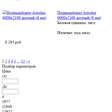
Поликарбонат Agrolux
6000х2100 желтый (6 мм)
Базовая единица: лист
Наличие:
под заказ
8 293
руб
1
2
3
4
5
...
12
→
Подбор параметров
Цена
От
До
4
5977
11949
17922