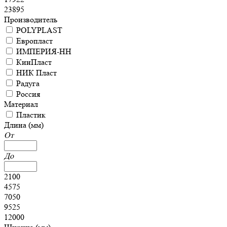
23895
Производитель
POLYPLAST
Европласт
ИМПЕРИЯ-НН
КинПласт
НИК Пласт
Радуга
Россия
Материал
Пластик
Длина (мм)
От
До
2100
4575
7050
9525
12000