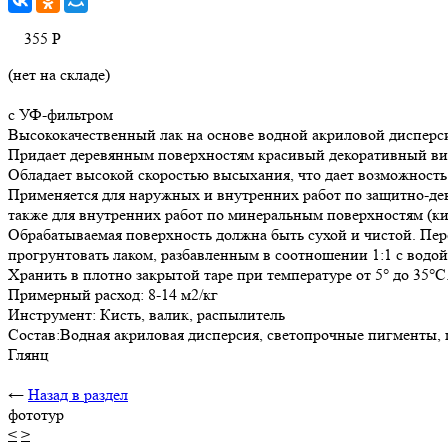
355
Р
(нет на складе)
с УФ-фильтром
Высококачественный лак на основе водной акриловой дисперс
Придает деревянным поверхностям красивый декоративный ви
Обладает высокой скоростью высыхания, что дает возможность о
Применяется для наружных и внутренних работ по защитно-дек
также для внутренних работ по минеральным поверхностям (ки
Обрабатываемая поверхность должна быть сухой и чистой. Пер
прогрунтовать лаком, разбавленным в соотношении 1:1 с водой
Хранить в плотно закрытой таре при температуре от 5° до 35°
Примерный расход: 8-14 м2/кг
Инструмент: Кисть, валик, распылитель
Состав:Водная акриловая дисперсия, светопрочные пигменты, 
Глянц
←
Назад в раздел
фототур
<
>