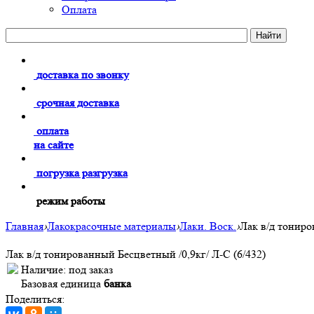
Оплата
доставка по звонку
срочная доставка
оплата
на сайте
погрузка разгрузка
режим работы
Главная
›
Лакокрасочные материалы
›
Лаки. Воск.
›
Лак в/д тониро
Лак в/д тонированный Бесцветный /0,9кг/ Л-С (6/432)
Наличие:
под заказ
Базовая единица
банка
Поделиться: