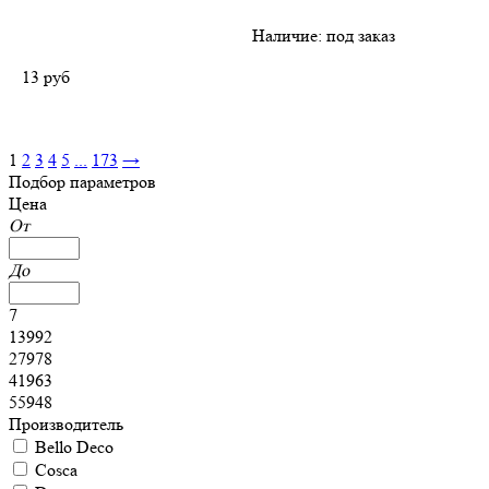
Наличие:
под заказ
13
руб
1
2
3
4
5
...
173
→
Подбор параметров
Цена
От
До
7
13992
27978
41963
55948
Производитель
Bello Deco
Cosca