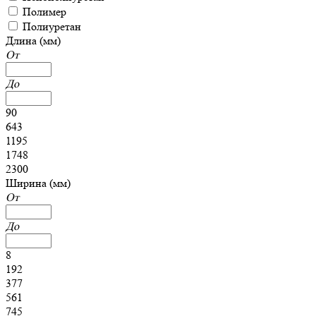
Полимер
Полиуретан
Длина (мм)
От
До
90
643
1195
1748
2300
Ширина (мм)
От
До
8
192
377
561
745