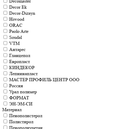
Decomaster
Decor Ek
Decor-Dizayn
Hiwood
ORAC
Paolo Arte
Soudal
VTM
Антарес
Гланцепол
Европласт
КИНДЕКОР
Лепнинапласт
МАСТЕР ПРОФИЛЬ ЦЕНТР ООО
Россия
Урал полимер
ФОРМАТ
ЭН-ЭМ-СИ
Материал
Пенополистерол
Полистирол
Пенополиуретан