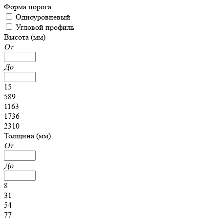
Форма порога
Одноуровневый
Угловой профиль
Высота (мм)
От
До
15
589
1163
1736
2310
Толщина (мм)
От
До
8
31
54
77