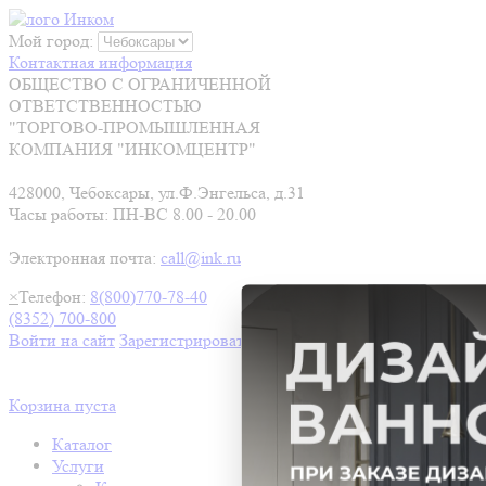
Мой город:
Контактная информация
ОБЩЕСТВО С ОГРАНИЧЕННОЙ
ОТВЕТСТВЕННОСТЬЮ
"ТОРГОВО-ПРОМЫШЛЕННАЯ
КОМПАНИЯ "ИНКОМЦЕНТР"
428000, Чебоксары, ул.Ф.Энгельса, д.31
Часы работы: ПН-ВС 8.00 - 20.00
Электронная почта:
call@ink.ru
×
Телефон:
8(800)770-78-40
(8352) 700-800
Войти на сайт
Зарегистрироваться
Корзина пуста
Каталог
Услуги