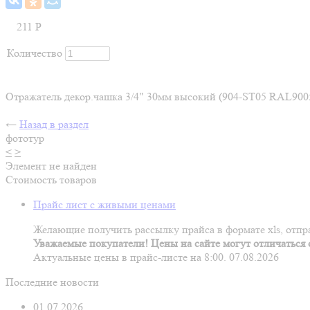
211
Р
Количество
Отражатель декор.чашка 3/4" 30мм высокий (904-ST05 RAL900
←
Назад в раздел
фототур
<
>
Элемент не найден
Стоимость товаров
Прайс лист с живыми ценами
Желающие получить рассылку прайса в формате xls, отпра
Уважаемые покупатели! Цены на сайте могут отличаться о
Актуальные цены в прайс-листе на 8:00. 07.08.2026
Последние новости
01.07.2026