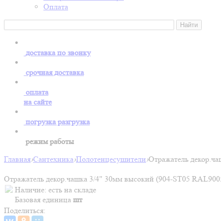
Оплата
доставка по звонку
срочная доставка
оплата
на сайте
погрузка разгрузка
режим работы
Главная
›
Сантехника
›
Полотенцесушители
›
Отражатель декор.ча
Отражатель декор.чашка 3/4" 30мм высокий (904-ST05 RAL900
Наличие:
есть на складе
Базовая единица
шт
Поделиться: