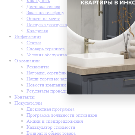
Как купить
Доставка товара
Заказ по телефону
Оплата на месте
Погрузка-разгрузка
Колеровка
Информация
Статьи
Словарь терминов
Условия обслуживания
О компании
Реквизиты
Награды, сертификаты
Наши торговые залы
Новости компании
Результаты проведения СОУТ
Контакты
Покупателям
Дисконтная программа
Программа лояльности оптовиков
Акции и спецпредложения
Калькулятор стоимости
Возврат и обмен товара