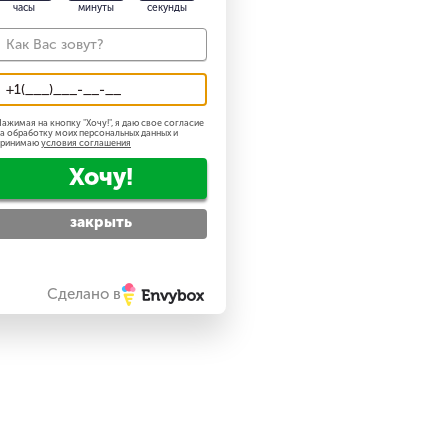
часы
минуты
секунды
ажимая на кнопку "
Хочу!
", я даю свое согласие
а обработку моих персональных данных и
принимаю
условия соглашения
Хочу!
закрыть
Сделано в