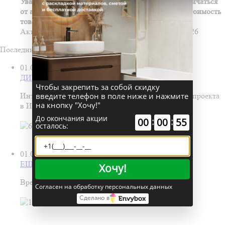
Уважаемые покупатели! Цены на сайте могут отличаться
от актуальных цен, просим уточнять наличие и стоимость
товаров по телефону (8352) 700-800.
Актуальные цены в прайс-листе на 8:00. 07.08.2026
Последние новости
01.07.2026
ДИЗАЙН-ПРОЕКТ ВАННОЙ БЕСПЛАТНО!
Чтобы закрепить за собой скидку
введите телефон в поле ниже и нажмите
Интерьер ванной в подарок — при заказе дизайн‑проекта
на кнопку "Хочу!"
в Инком!
До окончания акции
:
:
00
00
55
осталось:
01.06.2026
ЕЩЕ БОЛЬШЕ ОБОЕВ В ИНКОМ!
Хочу!
Время обновить обои! В новом зале обоев Инком.
Согласен на обработку персональных данных
Сделано в