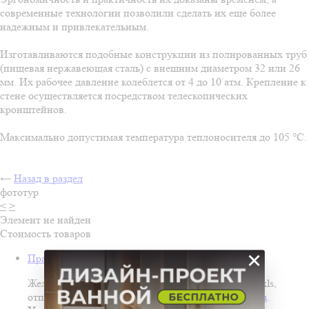
современные технологии позволили сделать их еще более
надежным и привлекательным.
Изготавливаются подобные конструкции из полированных труб
(пищевая нержавеющая сталь) с внешним диаметром 32 или 26
мм. Их рабочее давление колеблется от 4 до 10 атм. Крепление к
стене осуществляется посредством телескопических
кронштейнов.
Максимально допустимая температура теплоносителя до 105 °C.
←
Назад в раздел
фототур
<
>
Элемент не найден
Стоимость товаров
×
Прайс лист с живыми ценами
Желающие получить рассылку прайса в формате xls,
отправьте, пожалуйста, заявку на адрес
call@ink.ru
.