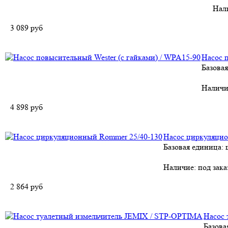
Нал
3 089
руб
Насос 
Базовая
Наличи
4 898
руб
Насос циркуляцио
Базовая единица: 
Наличие:
под зака
2 864
руб
Насос 
Базова