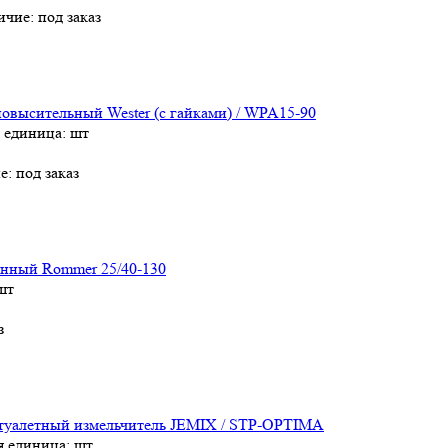
ичие:
под заказ
повысительный Wester (с гайками) / WPA15-90
 единица: шт
е:
под заказ
нный Rommer 25/40-130
шт
з
туалетный измельчитель JEMIX / STP-OPTIMA
я единица: шт