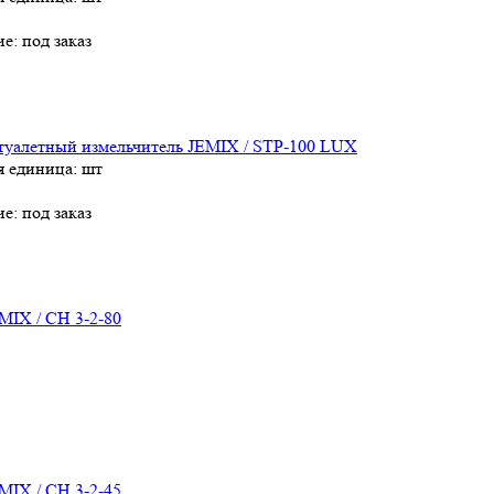
ие:
под заказ
туалетный измельчитель JEMIX / STP-100 LUX
я единица: шт
ие:
под заказ
MIX / СН 3-2-80
MIX / СН 3-2-45