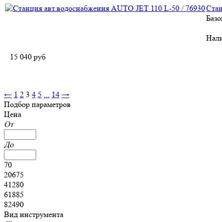
Стан
Базо
Нал
15 040
руб
←
1
2
3
4
5
...
14
→
Подбор параметров
Цена
От
До
70
20675
41280
61885
82490
Вид инструмента